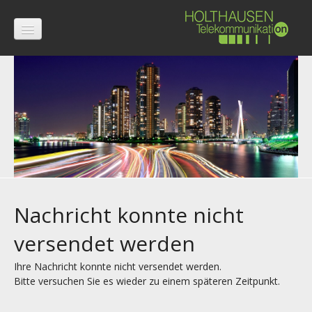
Willkommen
Unser Service
Telefonanlagen
Netzwerktechnik
Leasing und Wartung
Nachricht konnte nicht
Produkte
versendet werden
Unify ehem. Siemens TK-Systeme
OpenScape Business
Ihre Nachricht konnte nicht versendet werden.
Bitte versuchen Sie es wieder zu einem späteren Zeitpunkt.
OpenScape Office