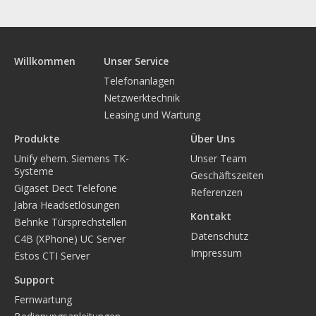
Hipath 3000
Systemtelefone Openstage/Openscape
Willkommen
Unser Service
Systemtelefone Optipoint/Optiset
Telefonanlagen
Systemtelefone Schnurlos
Netzwerktechnik
Leasing und Wartung
Gigaset Dect Telefone
Produkte
Über Uns
Jabra Headsetlösungen
Unify ehem. Siemens TK-
Unser Team
Systeme
Geschäftszeiten
Behnke Türsprechstellen
Gigaset Dect Telefone
Referenzen
C4B (XPhone) UC Server
Jabra Headsetlösungen
Kontakt
Behnke Türsprechstellen
Estos CTI Server
Datenschutz
C4B (XPhone) UC Server
Impressum
Estos CTI Server
Über Uns
Support
Unser Team
Fernwartung
Geschäftszeiten